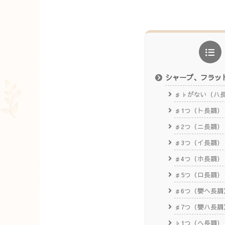
シャープ、フラッ
♯♭がない（ハ
♯1つ（ト長調）
♯2つ（ニ長調）
♯3つ（イ長調）
♯4つ（ホ長調）
♯5つ（ロ長調）
♯6つ（嬰ヘ長調
♯7つ（嬰ハ長調
♭1つ（ヘ長調）