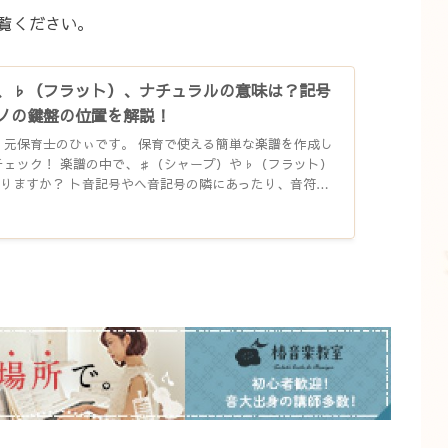
覧ください。
、♭（フラット）、ナチュラルの意味は？記号
ノの鍵盤の位置を解説！
、元保育士のひぃです。 保育で使える簡単な楽譜を作成し
チェック！ 楽譜の中で、♯（シャープ）や♭（フラット）
りますか？ ト音記号やヘ音記号の隣にあったり、音符の
だろう...