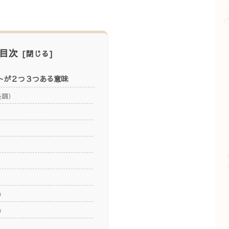
目次
トが２つ３つある意味
長調）
）
）