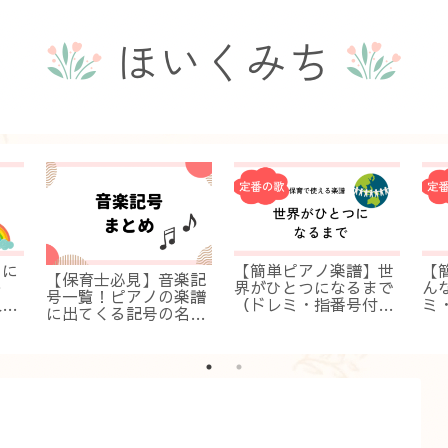
】に
【簡単ピアノ楽譜】世
【
【保育士必見】音楽記
レ
界がひとつになるまで
ん
号一覧！ピアノの楽譜
入
（ドレミ・指番号付
ミ
に出てくる記号の名前
すぐ
き）入門・初級！保育
門
と意味が分かる
ですぐ弾ける伴奏
弾