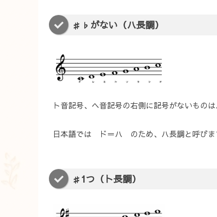
♯♭がない（ハ長調）
ト音記号、ヘ音記号の右側に記号がないものは
日本語では ド＝ハ のため、ハ長調と呼びま
♯1つ（ト長調）