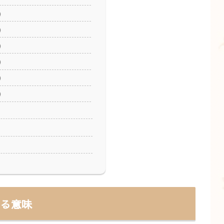
）
）
）
）
）
）
ある意味