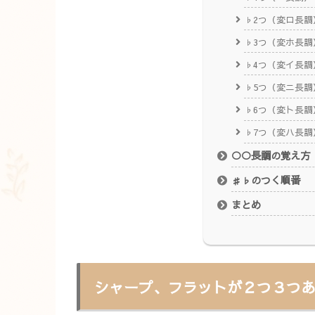
♭2つ（変ロ長調
♭3つ（変ホ長調
♭4つ（変イ長調
♭5つ（変ニ長調
♭6つ（変ト長調
♭7つ（変ハ長調
○○長調の覚え方
♯♭のつく順番
まとめ
シャープ、フラットが２つ３つ