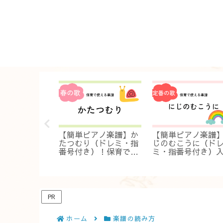
アノ楽譜】ど
【簡単ピアノ楽譜】か
【簡単ピアノ楽譜
ろころ（ドレ
たつむり（ドレミ・指
じのむこうに（ド
号付き）入
番号付き）！保育です
ミ・指番号付き）
！保育ですぐ
ぐ弾ける伴奏
門・初級！保育で
奏
弾ける伴奏
PR
ホーム
楽譜の読み方