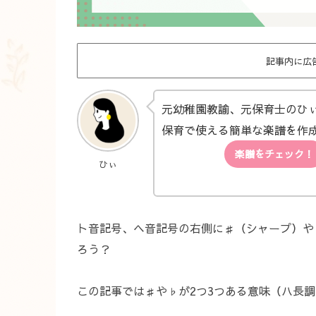
記事内に広
元幼稚園教諭、元保育士のひ
保育で使える簡単な楽譜を作
楽譜をチェック！
ひぃ
ト音記号、ヘ音記号の右側に♯（シャープ）や
ろう？
この記事では♯や♭が2つ3つある意味（ハ長