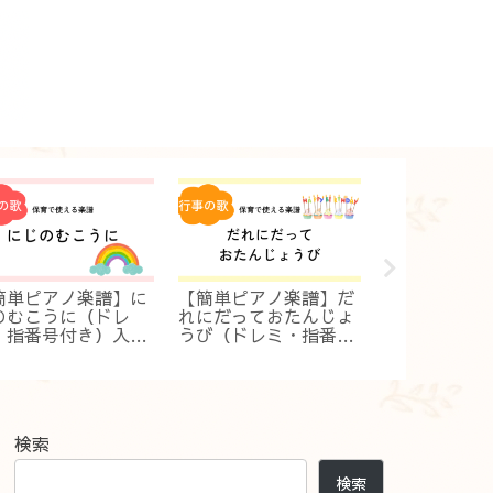
簡単ピアノ楽譜】に
【簡単ピアノ楽譜】だ
【簡単ピアノ
のむこうに（ドレ
れにだっておたんじょ
たつむり（ド
・指番号付き）入
うび（ドレミ・指番号
番号付き）！
・初級！保育ですぐ
付き）入門・初級！保
ぐ弾ける伴奏
ける伴奏
育ですぐ弾ける伴奏
検索
検索