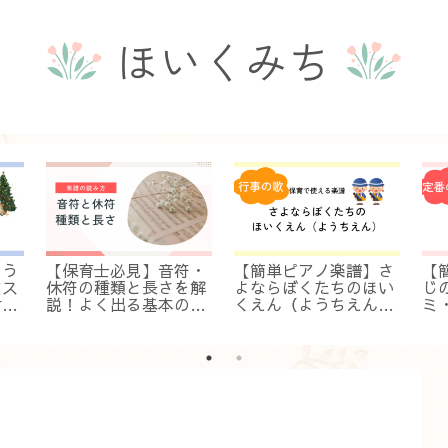
】う
【保育士必見】音符・
【簡単ピアノ楽譜】さ
【
マス
休符の種類と長さを解
よならぼくたちのほい
じ
付
説！よく出る基本の１
くえん（ようちえん）
ミ
保育
０種類が分かれば楽譜
（ドレミ・指番号付
門
の読み方が分かる
き）入門・初級！保育
弾
ですぐ弾ける伴奏