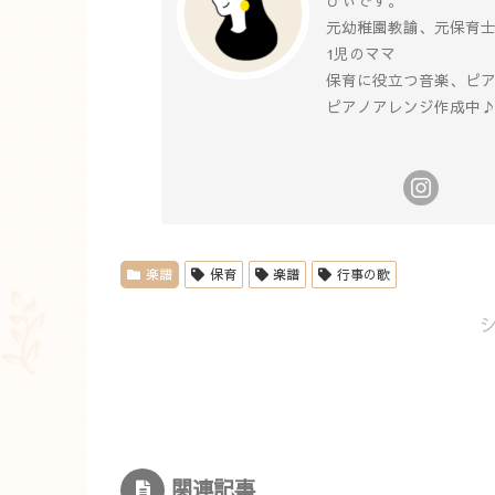
ひぃです。
元幼稚園教諭、元保育
1児のママ
保育に役立つ音楽、ピ
ピアノアレンジ作成中
楽譜
保育
楽譜
行事の歌
関連記事