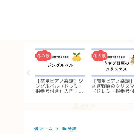
アノ楽譜】は
【簡単ピアノ楽譜】ジ
【簡単ピアノ楽譜
（ドレミ・指
ングルベル（ドレミ・
さぎ野原のクリス
）入門・初
指番号付き）入門・初
（ドレミ・指番号
ですぐ弾ける
級！保育ですぐ弾ける
き）入門・初級！
伴奏
ですぐ弾ける伴奏
ホーム
楽譜