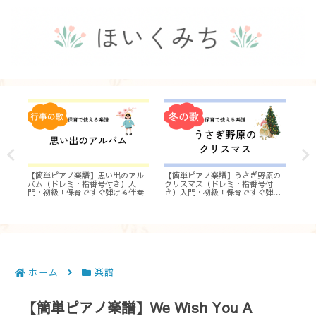
レ
【簡単ピアノ楽譜】思い出のアル
【簡単ピアノ楽譜】うさぎ野原の
【
保
バム（ドレミ・指番号付き）入
クリスマス（ドレミ・指番号付
ち
門・初級！保育ですぐ弾ける伴奏
き）入門・初級！保育ですぐ弾け
初
る伴奏
ホーム
楽譜
【簡単ピアノ楽譜】We Wish You A